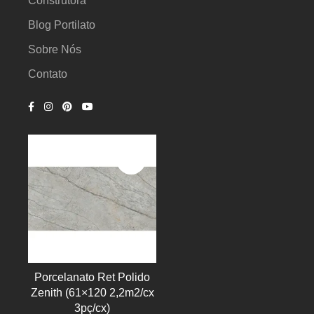
Construtora
Blog Portilato
Sobre Nós
Contato
Porcelanato Ret Polido
Zenith (61×120 2,2m2/cx
3pç/cx)