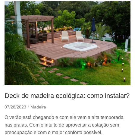
Deck de madeira ecológica: como instalar?
07/28/2023
Madeira
O verão está chegando e com ele vem a alta temporada
nas praias. Com o intuito de aproveitar a estação sem
preocupação e com o maior conforto possível,