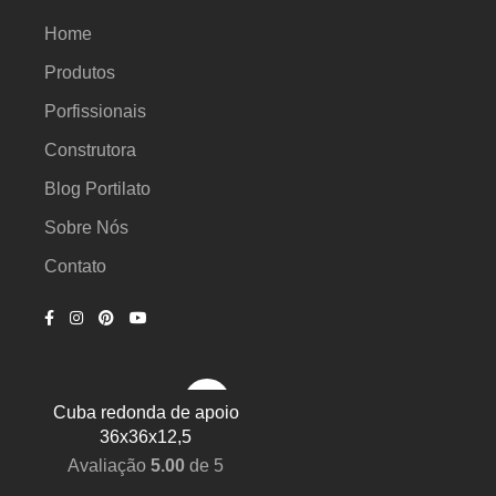
Home
20x40cm
Produtos
20x50 Cm
Porfissionais
Construtora
20x50cm
Blog Portilato
20x80cm
Sobre Nós
20x90cm
Contato
21.5x21.5cm
22x60cm
Cuba redonda de apoio
23x10cm
36x36x12,5
Avaliação
5.00
de 5
23x26mm