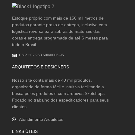
2.6cm
Estoque próprio com mais de 150 mil metros de
2.8x14.8cm
produtos garante prazo de entrega, inclusive com
logística reversa para sobras de materiais das
20 x 23cm
obras e entrega programada de até 6 meses para
todo o Brasil.
20x100cm
CNPJ: 02.963.600/0006-95
20x100x1.5cm
ARQUITETOS E DESIGNERS
20x120cm
Nosso site conta mais de 40 mil produtos,
organizado de forma fácil e intuitiva facilitando a
20x122cm
busca pelos produtos e com arquivos Sketchups.
Focado no trabalho dos especificadores para seus
20x20cm
clientes.
Atendimento Arquitetos
20X23
LINKS ÚTEIS
20x23cm