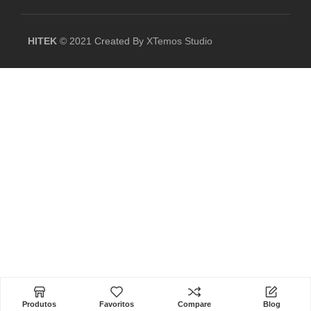
23x7cm
HITEK
© 2021 Created By
XTemos Studio
24x7cm
24x8cm
25
25x10cm
25x13cm
25x25
25x45cm
25x6cm
Produtos
Favoritos
Compare
Blog