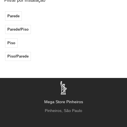
Filtrar por instalação
160x160cm
Parede
160X320Cm
Parede/Piso
16x120cm
Piso
17x120cm
Piso/Parede
18x9cm
1x1cm
2.3x30cm
Mega Store Pinheiros
2.3x4.8cm
Pinheiros, São Paulo
2.5x2.5cm