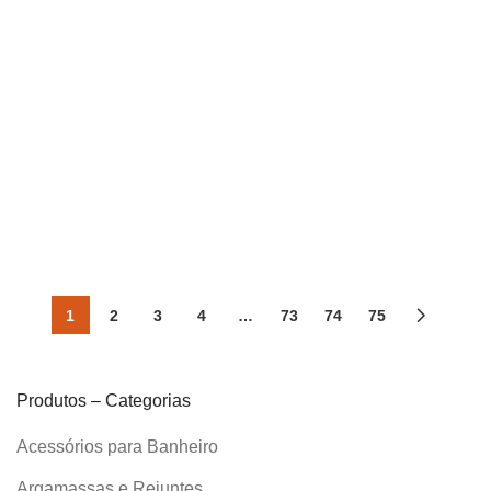
Parede
Parede
Instalação
Instalação
Interno/Externo
Interno/Externo
Ambiente
Ambiente
Formato
Formato
33 X 55 Cm
33 X 55 Cm
Comercial*
Comercial*
Pedra Natural
Pedra Natural
Categoria
Categoria
Textura
Textura
1
2
3
4
…
73
74
75
Produtos – Categorias
Acessórios para Banheiro
Argamassas e Rejuntes