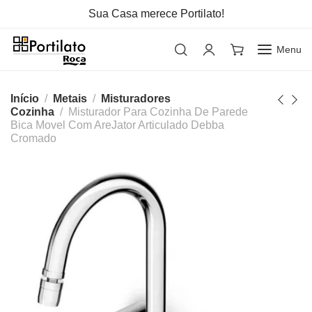
Sua Casa merece Portilato!
Menu
Início
Metais
Misturadores
Cozinha
Misturador Para Cozinha De Parede
Bica Movel Com AreJator Articulado Debba
Cromado