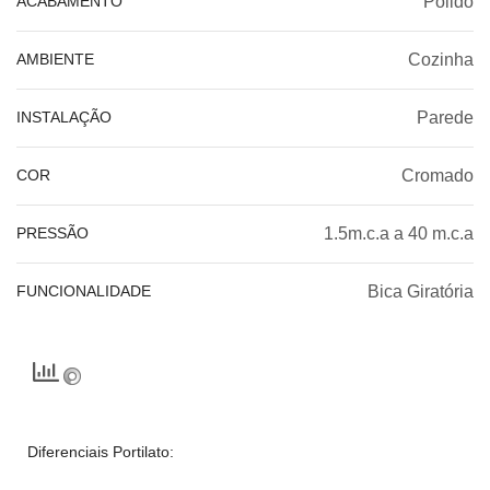
ACABAMENTO
Polido
AMBIENTE
Cozinha
INSTALAÇÃO
Parede
COR
Cromado
PRESSÃO
1.5m.c.a a 40 m.c.a
FUNCIONALIDADE
Bica Giratória
Diferenciais Portilato: