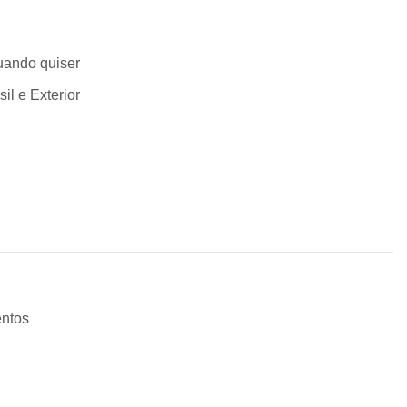
uando quiser
l e Exterior
entos