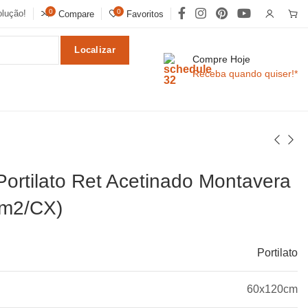
0
0
lução!
Compare
Favoritos
Localizar
Compre Hoje
Receba quando quiser!*
Portilato Ret Acetinado Montavera
8m2/CX)
Portilato
60x120cm