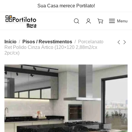
Sua Casa merece Portilato!
Menu
Início
Pisos / Revestimentos
Porcelanato
Ret Polido Cinza Ártico (120×120 2,88m2/cx
2pc/cx)