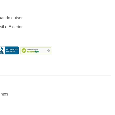
uando quiser
l e Exterior
entos