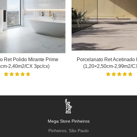
o Ret Polido Mirante Prime
Porcelanato Ret Acetinado 
0cm-2,40m2/CX 3pc/cx)
(1,20×2,50cm-2,99m2/CX
Mega Store Pinheiros
Pinheiros, São Paulo