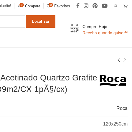
0
0
lução!
Compare
Favoritos
Localizar
Compre Hoje
Receba quando quiser!*
 Acetinado Quartzo Grafite
99m2/CX 1pÃ§/cx)
Roca
120x250cm