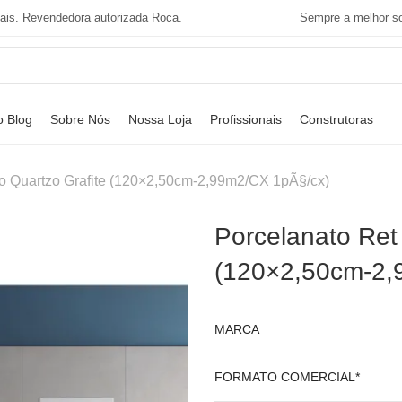
tais. Revendedora autorizada Roca.
Sempre a melhor so
o Blog
Sobre Nós
Nossa Loja
Profissionais
Construtoras
do Quartzo Grafite (120×2,50cm-2,99m2/CX 1pÃ§/cx)
Porcelanato Ret
(120×2,50cm-2,
MARCA
FORMATO COMERCIAL*