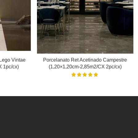
Lego Vintae
Porcelanato Ret Acetinado Campestre
 1pc/cx)
(1,20×1,20cm-2,85m2/CX 2pc/cx)