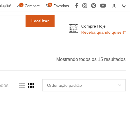
0
0
lução!
Compare
Favoritos
Localizar
Compre Hoje
Receba quando quiser!*
Mostrando todos os 15 resultados
odos