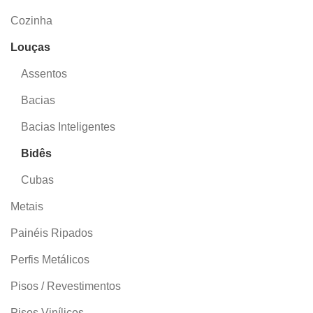
Cozinha
Louças
Assentos
Bide / D
Bacias
Lablan
Bacias Inteligentes
s
L
Bidês
Cubas
Metais
Bide 1 Fu
Com Ladr
Painéis Ripados
(565x36
Perfis Metálicos
Pisos / Revestimentos
Pisos Vinílicos