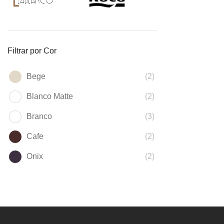
Filtrar por Cor
Bege
(2)
Blanco Matte
(2)
Branco
(3)
Cafe
(2)
Onix
(2)
Preto
(1)
Stone
(1)