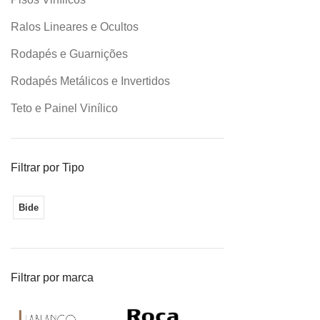
Bide 1 F
Com Ladr
Ralos Lineares e Ocultos
(560x35
Rodapés e Guarnições
Rodapés Metálicos e Invertidos
Teto e Painel Vinílico
Bide 3 F
Com Ladrã
Filtrar por Tipo
Bide
Filtrar por marca