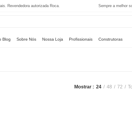
tais. Revendedora autorizada Roca.
Sempre a melhor so
o Blog
Sobre Nós
Nossa Loja
Profissionais
Construtoras
Mostrar
24
48
72
T