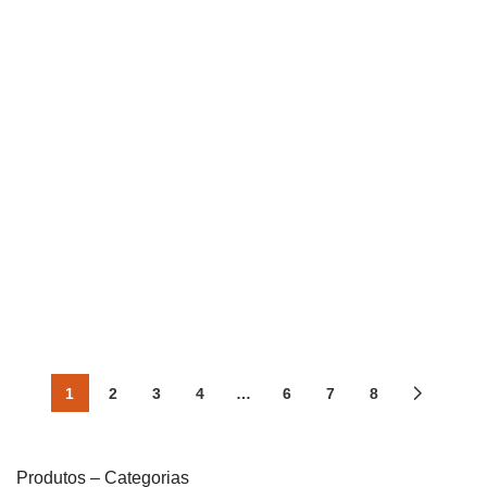
Monocomando de
Monocomando de
Bancada Lablanco
Parede Lablanco
acionamento remoto Matt
acionamento remoto
Black
Brushed Gold
Lablanco
Lablanco
1
2
3
4
…
6
7
8
Produtos – Categorias