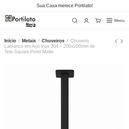
Sua Casa merece Portilato!
Menu
Início
Metais
Chuveiros
Chuveiro
Lablanco em Aço Inox 304 – 200x200mm de
Teto Square Preto Matte