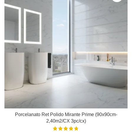
Porcelanato Ret Polido Mirante Prime (90x90cm-
2,40m2/CX 3pc/cx)