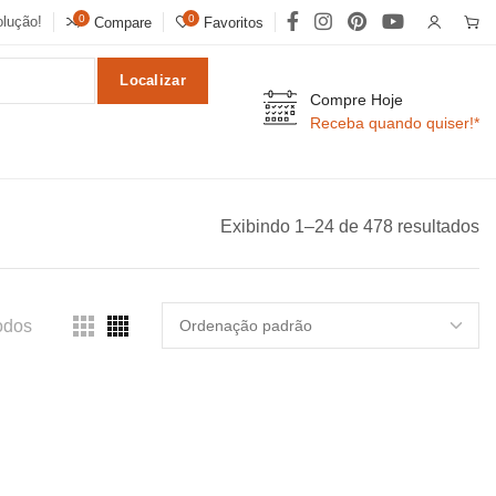
0
0
lução!
Compare
Favoritos
Localizar
Compre Hoje
Receba quando quiser!*
Exibindo 1–24 de 478 resultados
odos