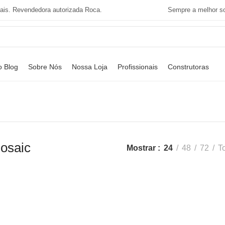
tais. Revendedora autorizada Roca.
Sempre a melhor so
o Blog
Sobre Nós
Nossa Loja
Profissionais
Construtoras
osaic
Mostrar
24
48
72
T