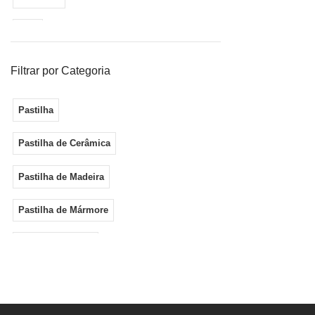
cor Prata
de Te
Liso
Gla
Marmorizado
Filtrar por Categoria
Metalico
Pastilha
Pastilha d
Pedra
cor Br
Pastilha de Cerâmica
escov
autocola
Vidro
Pastilha de Madeira
Gla
Pastilha de Mármore
Pastilha de Metal
Pastilha de Porcelana
Pastilha de Vidro