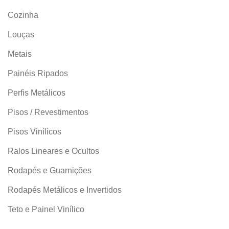
Cozinha
Louças
Metais
Pastilha de
Painéis Ripados
Metal cor 
Perfis Metálicos
Tela
Gla
Pisos / Revestimentos
Pisos Vinílicos
Ralos Lineares e Ocultos
Rodapés e Guarnições
Pastilha de
Metal cor
Rodapés Metálicos e Invertidos
de Tel
Gla
Teto e Painel Vinílico