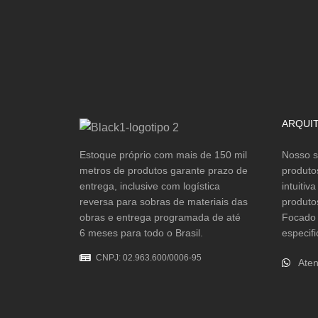
Pedra Natural
Seixo
ARQUI
Estoque próprio com mais de 150 mil
Nosso s
metros de produtos garante prazo de
produto
entrega, inclusive com logística
intuitiv
reversa para sobras de materiais das
produto
obras e entrega programada de até
Focado 
6 meses para todo o Brasil.
especifi
CNPJ: 02.963.600/0006-95
Aten