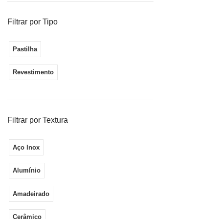
Filtrar por Tipo
Pastilha d
cor Escova
Pastilha
(D
Gla
Revestimento
Filtrar por Textura
Pastilha d
cor Prata 
Aço Inox
Tela (
Gla
Alumínio
Amadeirado
Pastilha d
Cerâmico